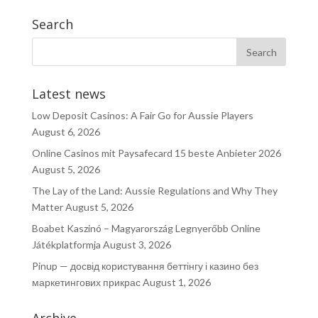
Search
Latest news
Low Deposit Casinos: A Fair Go for Aussie Players
August 6, 2026
Online Casinos mit Paysafecard 15 beste Anbieter 2026
August 5, 2026
The Lay of the Land: Aussie Regulations and Why They
Matter
August 5, 2026
Boabet Kaszinó – Magyarország Legnyerőbb Online
Játékplatformja
August 3, 2026
Pinup — досвід користування беттінгу і казино без
маркетингових прикрас
August 1, 2026