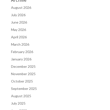
Archive
August 2026
July 2026
June 2026
May 2026
April 2026
March 2026
February 2026
January 2026
December 2025
November 2025
October 2025
September 2025
August 2025
July 2025