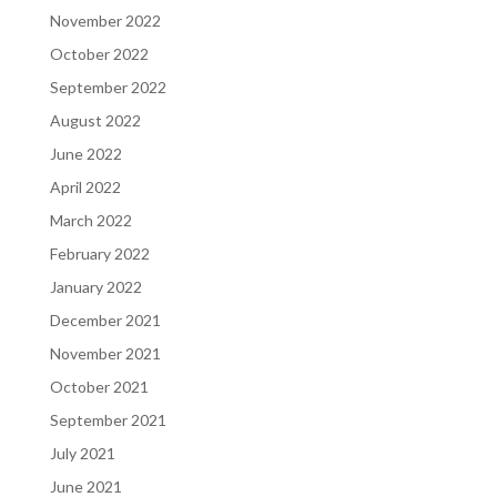
November 2022
October 2022
September 2022
August 2022
June 2022
April 2022
March 2022
February 2022
January 2022
December 2021
November 2021
October 2021
September 2021
July 2021
June 2021