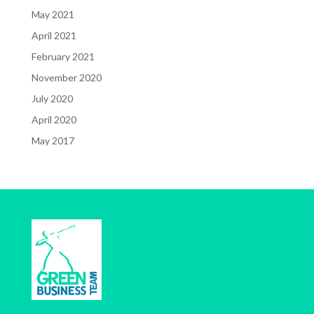
May 2021
April 2021
February 2021
November 2020
July 2020
April 2020
May 2017