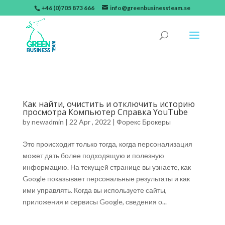
+46 (0)705 873 666
info@greenbusinessteam.se
Как найти, очистить и отключить историю
просмотра Компьютер Cправка YouTube
by
newadmin
|
22 Apr , 2022
|
Форекс Брокеры
Это происходит только тогда, когда персонализация
может дать более подходящую и полезную
информацию. На текущей странице вы узнаете, как
Google показывает персональные результаты и как
ими управлять. Когда вы используете сайты,
приложения и сервисы Google, сведения о...