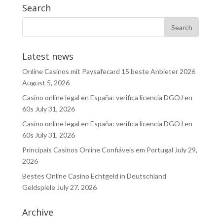
Search
Latest news
Online Casinos mit Paysafecard 15 beste Anbieter 2026
August 5, 2026
Casino online legal en España: verifica licencia DGOJ en
60s
July 31, 2026
Casino online legal en España: verifica licencia DGOJ en
60s
July 31, 2026
Principais Casinos Online Confiáveis em Portugal
July 29,
2026
Bestes Online Casino Echtgeld in Deutschland
Geldspiele
July 27, 2026
Archive