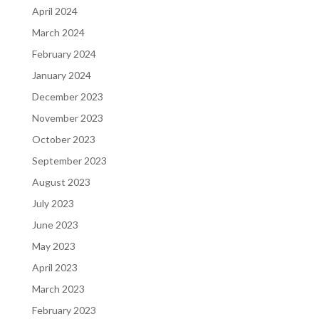
April 2024
March 2024
February 2024
January 2024
December 2023
November 2023
October 2023
September 2023
August 2023
July 2023
June 2023
May 2023
April 2023
March 2023
February 2023