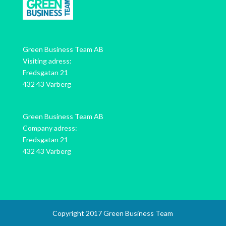
Green Business Team AB
Visiting adress:
Fredsgatan 21
432 43 Varberg
Green Business Team AB
Company adress:
Fredsgatan 21
432 43 Varberg
Copyright 2017 Green Business Team