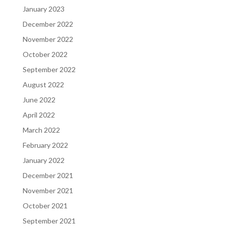
January 2023
December 2022
November 2022
October 2022
September 2022
August 2022
June 2022
April 2022
March 2022
February 2022
January 2022
December 2021
November 2021
October 2021
September 2021