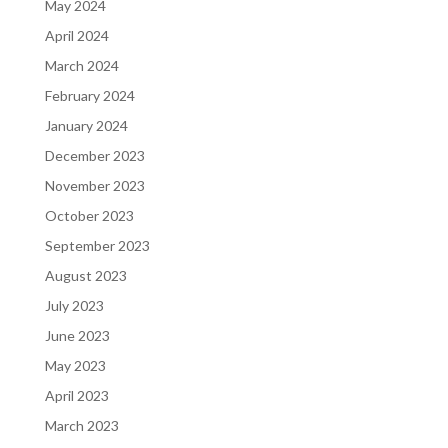
May 2024
April 2024
March 2024
February 2024
January 2024
December 2023
November 2023
October 2023
September 2023
August 2023
July 2023
June 2023
May 2023
April 2023
March 2023