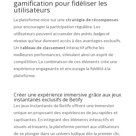
gamification pour fidéliser les
utilisateurs
La plateforme mise sur une
stratégie de récompenses
pour encourager la participation régulière. Les
utilisateurs peuvent accumuler des
points, badges et
niveaux
qui leur donnent accès à des avantages exclusifs.
Un
tableau de classement
interactif affiche les
meilleures performances, stimulant ainsi un esprit de
compétition. La combinaison de ces éléments crée une
expérience engageante et encourage la fidélité à la
plateforme.
Créer une expérience immersive grâce aux jeux
instantanés exclusifs de Betify
Les jeux instantanés de Betify offrent une immersion
unique en proposant des expériences de jeu rapides et
captivantes. En intégrant des éléments interactifs et
visuels attrayants, la plateforme permet aux utilisateurs
de se plonger dans un univers ludique dès la premier clic.