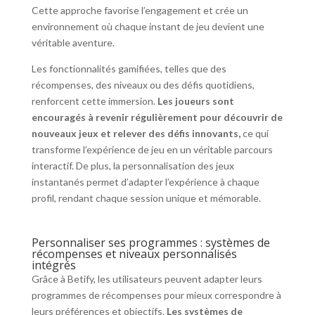
Cette approche favorise l’engagement et crée un
environnement où chaque instant de jeu devient une
véritable aventure.
Les fonctionnalités gamifiées, telles que des
récompenses, des niveaux ou des défis quotidiens,
renforcent cette immersion.
Les joueurs sont
encouragés à revenir régulièrement pour découvrir de
nouveaux jeux et relever des défis innovants,
ce qui
transforme l’expérience de jeu en un véritable parcours
interactif. De plus, la personnalisation des jeux
instantanés permet d’adapter l’expérience à chaque
profil, rendant chaque session unique et mémorable.
Personnaliser ses programmes : systèmes de
récompenses et niveaux personnalisés
intégrés
Grâce à Betify, les utilisateurs peuvent adapter leurs
programmes de récompenses pour mieux correspondre à
leurs préférences et objectifs.
Les systèmes de