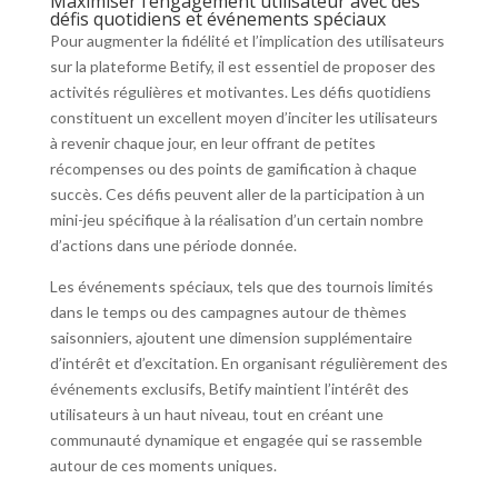
Maximiser l’engagement utilisateur avec des
défis quotidiens et événements spéciaux
Pour augmenter la fidélité et l’implication des utilisateurs
sur la plateforme Betify, il est essentiel de proposer des
activités régulières et motivantes. Les défis quotidiens
constituent un excellent moyen d’inciter les utilisateurs
à revenir chaque jour, en leur offrant de petites
récompenses ou des points de gamification à chaque
succès. Ces défis peuvent aller de la participation à un
mini-jeu spécifique à la réalisation d’un certain nombre
d’actions dans une période donnée.
Les événements spéciaux, tels que des tournois limités
dans le temps ou des campagnes autour de thèmes
saisonniers, ajoutent une dimension supplémentaire
d’intérêt et d’excitation. En organisant régulièrement des
événements exclusifs, Betify maintient l’intérêt des
utilisateurs à un haut niveau, tout en créant une
communauté dynamique et engagée qui se rassemble
autour de ces moments uniques.