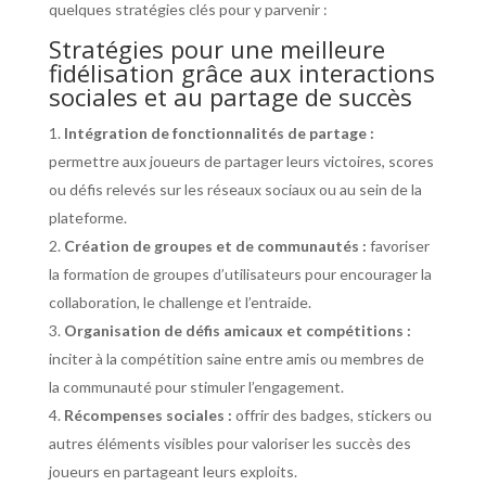
quelques stratégies clés pour y parvenir :
Stratégies pour une meilleure
fidélisation grâce aux interactions
sociales et au partage de succès
Intégration de fonctionnalités de partage :
permettre aux joueurs de partager leurs victoires, scores
ou défis relevés sur les réseaux sociaux ou au sein de la
plateforme.
Création de groupes et de communautés :
favoriser
la formation de groupes d’utilisateurs pour encourager la
collaboration, le challenge et l’entraide.
Organisation de défis amicaux et compétitions :
inciter à la compétition saine entre amis ou membres de
la communauté pour stimuler l’engagement.
Récompenses sociales :
offrir des badges, stickers ou
autres éléments visibles pour valoriser les succès des
joueurs en partageant leurs exploits.