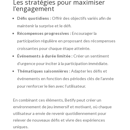
Les stratégies pour maximiser
l’engagement
Défis quotidiens :
Offrir des objectifs variés afin de
maintenir la surprise et le défi.
Récompenses progressives :
Encourager la
participation régulière en proposant des récompenses
croissantes pour chaque étape atteinte.
Événements à durée limitée :
Créer un sentiment
d’urgence pour inciter à la participation immédiate.
Thématiques saisonnières :
Adapter les défis et
événements en fonction des périodes clés de l’année
pour renforcer le lien avec l’utilisateur.
En combinant ces éléments, Betify peut créer un
environnement de jeu immersif et motivant, où chaque
utilisateur a envie de revenir quotidiennement pour
relever de nouveaux défis et vivre des expériences
uniques.