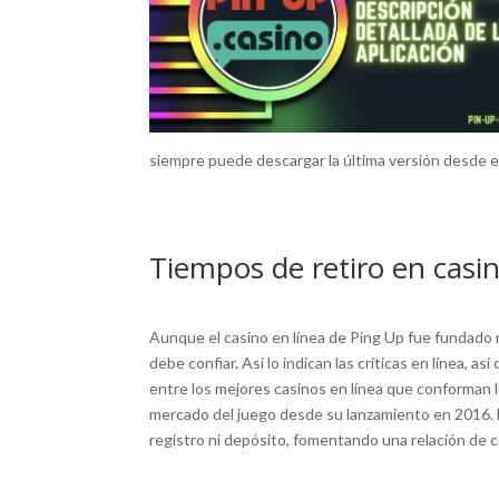
siempre puede descargar la última versión desde el s
Tiempos de retiro en casin
Aunque el casino en línea de Ping Up fue fundado 
debe confiar. Así lo indican las críticas en línea, 
entre los mejores casinos en línea que conforman 
mercado del juego desde su lanzamiento en 2016. E
registro ni depósito, fomentando una relación de 