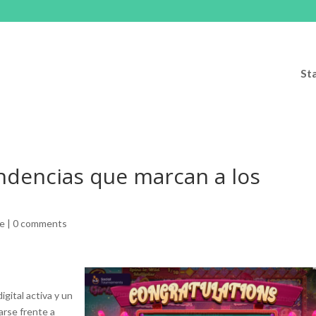
St
endencias que marcan a los
le
|
0 comments
gital activa y un
arse frente a