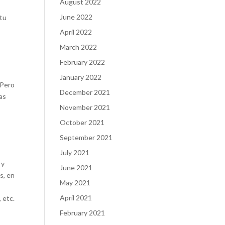
August 2022
June 2022
 tu
April 2022
March 2022
February 2022
January 2022
 Pero
December 2021
as
November 2021
October 2021
September 2021
July 2021
 y
June 2021
s, en
May 2021
April 2021
 etc.
February 2021