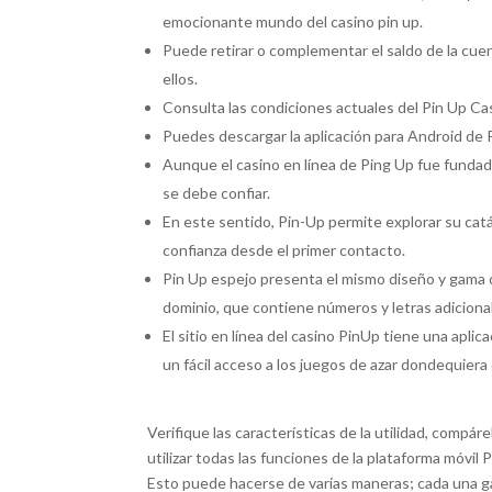
emocionante mundo del casino pin up.
Puede retirar o complementar el saldo de la cu
ellos.
Consulta las condiciones actuales del Pin Up Ca
Puedes descargar la aplicación para Android de P
Aunque el casino en línea de Ping Up fue fundad
se debe confiar.
En este sentido, Pin-Up permite explorar su cat
confianza desde el primer contacto.
Pin Up espejo presenta el mismo diseño y gama de s
dominio, que contiene números y letras adiciona
El sitio en línea del casino PinUp tiene una apli
un fácil acceso a los juegos de azar dondequiera
Verifique las características de la utilidad, compár
utilizar todas las funciones de la plataforma móvil 
Esto puede hacerse de varias maneras; cada una ga