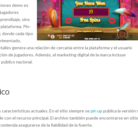
rsiones demo es
 jugadores
prendizaje, sino
 plataforma. Pin-
r, donde cada tipo
erimentado,
alles genera una relación de cercanía entre la plataforma y el usuario
ción de jugadores. Además, el marketing digital de la marca incluye
 público nacional.
ico
 características actuales. En el sitio siempre se
pin up
publica la versión
con el recurso principal. El archivo también puede encontrarse en siti
comienda asegurarse de la fiabilidad de la fuente.