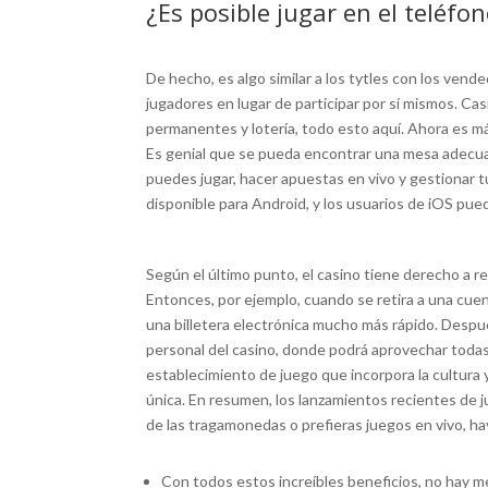
¿Es posible jugar en el teléfo
De hecho, es algo similar a los tytles con los vend
jugadores en lugar de participar por sí mismos. Cas
permanentes y lotería, todo esto aquí. Ahora es m
Es genial que se pueda encontrar una mesa adecuada 
puedes jugar, hacer apuestas en vivo y gestionar t
disponible para Android, y los usuarios de iOS pu
Según el último punto, el casino tiene derecho a ret
Entonces, por ejemplo, cuando se retira a una cuent
una billetera electrónica mucho más rápido. Despu
personal del casino, donde podrá aprovechar todas
establecimiento de juego que incorpora la cultura y
única. En resumen, los lanzamientos recientes de 
de las tragamonedas o prefieras juegos en vivo, h
Con todos estos increíbles beneficios, no hay m