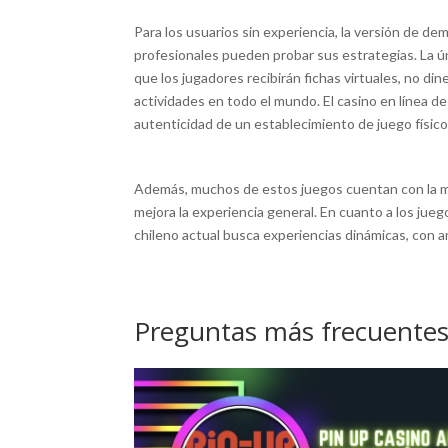
Para los usuarios sin experiencia, la versión de de
profesionales pueden probar sus estrategias. La ún
que los jugadores recibirán fichas virtuales, no dine
actividades en todo el mundo. El casino en línea de
autenticidad de un establecimiento de juego físico s
Además, muchos de estos juegos cuentan con la mis
mejora la experiencia general. En cuanto a los jueg
chileno actual busca experiencias dinámicas, con 
Preguntas más frecuentes