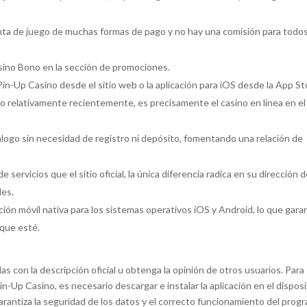
enta de juego de muchas formas de pago y no hay una comisión para todo
sino Bono en la sección de promociones.
in-Up Casino desde el sitio web o la aplicación para iOS desde la App St
o relativamente recientemente, es precisamente el casino en línea en e
álogo sin necesidad de registro ni depósito, fomentando una relación de
ervicios que el sitio oficial, la única diferencia radica en su dirección 
les.
cación móvil nativa para los sistemas operativos iOS y Android, lo que gara
 que esté.
elas con la descripción oficial u obtenga la opinión de otros usuarios. Para
Pin-Up Casino, es necesario descargar e instalar la aplicación en el disposi
rantiza la seguridad de los datos y el correcto funcionamiento del prog