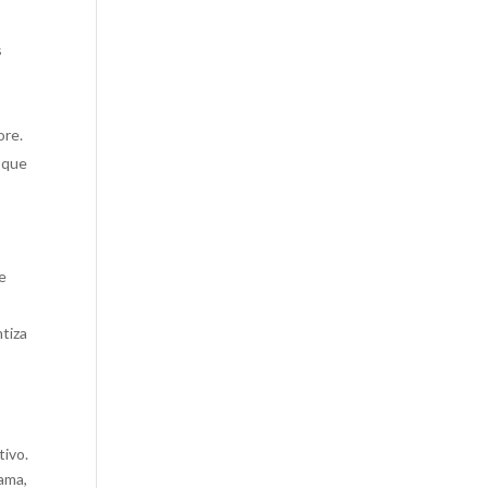
s
ore.
l que
de
ntiza
tivo.
rama,