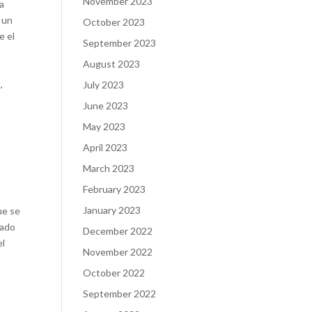
November 2023
ta
 un
October 2023
e el
September 2023
August 2023
,
July 2023
June 2023
May 2023
April 2023
March 2023
February 2023
January 2023
ue se
cado
December 2022
el
November 2022
October 2022
September 2022