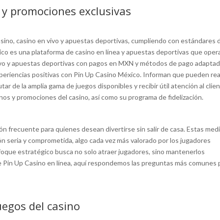
 y promociones exclusivas
casino, casino en vivo y apuestas deportivas, cumpliendo con estándares 
co es una plataforma de casino en línea y apuestas deportivas que oper
vivo y apuestas deportivas con pagos en MXN y métodos de pago adaptad
eriencias positivas con Pin Up Casino México. Informan que pueden real
utar de la amplia gama de juegos disponibles y recibir útil atención al clien
os y promociones del casino, así como su programa de fidelización.
ión frecuente para quienes desean divertirse sin salir de casa. Estas med
ón seria y comprometida, algo cada vez más valorado por los jugadores
nfoque estratégico busca no solo atraer jugadores, sino mantenerlos
re Pin Up Casino en línea, aquí respondemos las preguntas más comunes 
uegos del casino