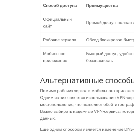
Способ доступа
Преимущества
Официальный
Прямой доступ, полная
сайт
Рабочие зеркала
Обход блокировок, быст
Мобильное
Быстрый доступ, удобст
приложение
безопасность
Альтернативные способ
Помимо рабочих зеркал и мобильного приложен
Одним из них является использование VPN-серв
местоположение, что позволяет обойти географ
Важно выбирать надежные VPN-сервисы, котор
данных.
Еще одним способом является изменение DNS-