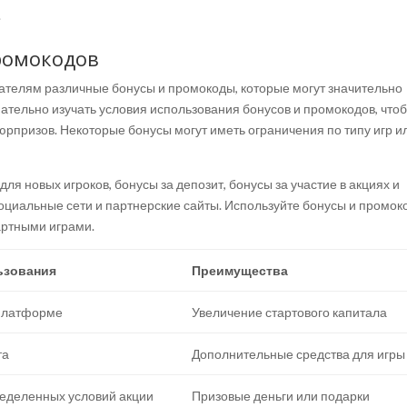
.
ромокодов
ателям различные бонусы и промокоды, которые могут значительно
тельно изучать условия использования бонусов и промокодов, что
юрпризов. Некоторые бонусы могут иметь ограничения по типу игр и
я новых игроков, бонусы за депозит, бонусы за участие в акциях и
оциальные сети и партнерские сайты. Используйте бонусы и промок
зартными играми.
ьзования
Преимущества
 платформе
Увеличение стартового капитала
та
Дополнительные средства для игры
еделенных условий акции
Призовые деньги или подарки