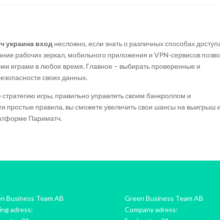
ч украина вход
несложно, если знать о различных способах доступ
ние рабочих зеркал, мобильного приложения и VPN-сервисов позв
ми играми в любое время. Главное – выбирать проверенные и
безопасности своих данных.
 стратегию игры, правильно управлять своим банкроллом и
ти простые правила, вы сможете увеличить свои шансы на выигрыш 
латформе Париматч.
n Business Team AB
Green Business Team AB
ting adress:
Company adress: