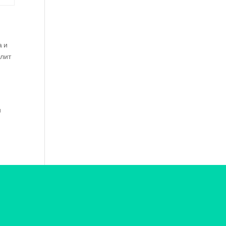
а и
олит
и