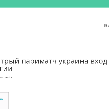
St
стрый париматч украина вход
гии
omments
на