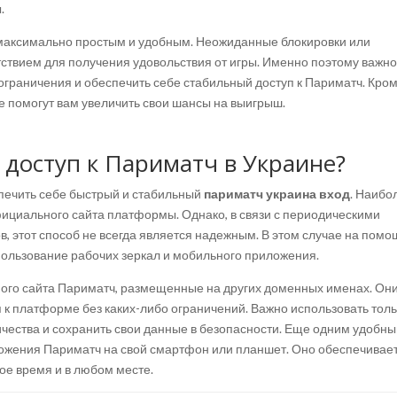
.
максимально простым и удобным. Неожиданные блокировки или
тствием для получения удовольствия от игры. Именно поэтому важн
 ограничения и обеспечить себе стабильный доступ к Париматч. Кро
е помогут вам увеличить свои шансы на выигрыш.
 доступ к Париматч в Украине?
печить себе быстрый и стабильный
париматч украина вход
. Наибо
циального сайта платформы. Однако, в связи с периодическими
, этот способ не всегда является надежным. В этом случае на помо
пользование рабочих зеркал и мобильного приложения.
ного сайта Париматч, размещенные на других доменных именах. Он
п к платформе без каких-либо ограничений. Важно использовать тол
чества и сохранить свои данные в безопасности. Еще одним удобн
ожения Париматч на свой смартфон или планшет. Оно обеспечивае
ое время и в любом месте.