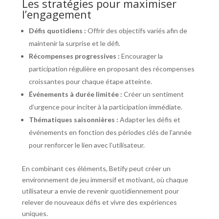
Les stratégies pour maximiser
l’engagement
Défis quotidiens :
Offrir des objectifs variés afin de
maintenir la surprise et le défi.
Récompenses progressives :
Encourager la
participation régulière en proposant des récompenses
croissantes pour chaque étape atteinte.
Événements à durée limitée :
Créer un sentiment
d’urgence pour inciter à la participation immédiate.
Thématiques saisonnières :
Adapter les défis et
événements en fonction des périodes clés de l’année
pour renforcer le lien avec l’utilisateur.
En combinant ces éléments, Betify peut créer un
environnement de jeu immersif et motivant, où chaque
utilisateur a envie de revenir quotidiennement pour
relever de nouveaux défis et vivre des expériences
uniques.