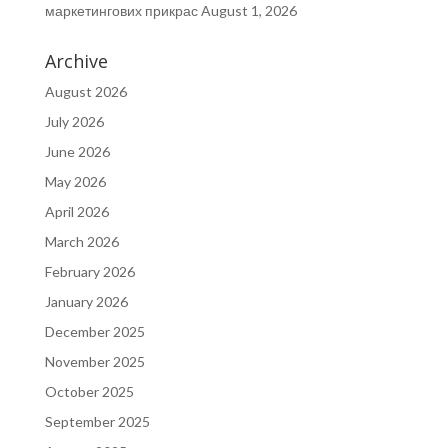
маркетингових прикрас
August 1, 2026
Archive
August 2026
July 2026
June 2026
May 2026
April 2026
March 2026
February 2026
January 2026
December 2025
November 2025
October 2025
September 2025