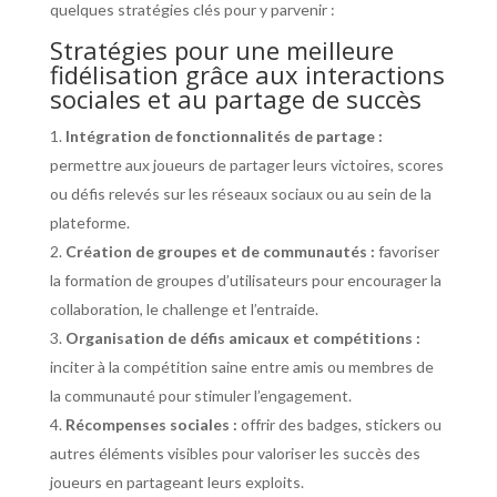
quelques stratégies clés pour y parvenir :
Stratégies pour une meilleure
fidélisation grâce aux interactions
sociales et au partage de succès
Intégration de fonctionnalités de partage :
permettre aux joueurs de partager leurs victoires, scores
ou défis relevés sur les réseaux sociaux ou au sein de la
plateforme.
Création de groupes et de communautés :
favoriser
la formation de groupes d’utilisateurs pour encourager la
collaboration, le challenge et l’entraide.
Organisation de défis amicaux et compétitions :
inciter à la compétition saine entre amis ou membres de
la communauté pour stimuler l’engagement.
Récompenses sociales :
offrir des badges, stickers ou
autres éléments visibles pour valoriser les succès des
joueurs en partageant leurs exploits.