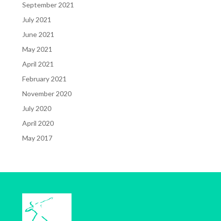
September 2021
July 2021
June 2021
May 2021
April 2021
February 2021
November 2020
July 2020
April 2020
May 2017