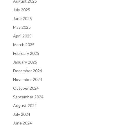
August 2025
July 2025
June 2025
May 2025
April 2025
March 2025
February 2025
January 2025
December 2024
November 2024
October 2024
September 2024
August 2024
July 2024
June 2024