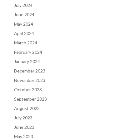
July 2024
June 2024
May 2024
April 2024
March 2024
February 2024
January 2024
December 2023
November 2023
October 2023
September 2023
August 2023
July 2023
June 2023
May 2023