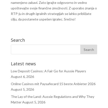
namenjeno zabavi. Zato igrajte odgovorno in vedno
upoštevajte svoje finančne zmožnosti. Z uporabo znanja o
RTP-ju in drugih igralnih strategijah se lahko približate
cilju, da postanete uspešen igralec. Srečno!
Search
Latest news
Low Deposit Casinos: A Fair Go for Aussie Players
August 6, 2026
Online Casinos mit Paysafecard 15 beste Anbieter 2026
August 5, 2026
The Lay of the Land: Aussie Regulations and Why They
Matter
August 5, 2026