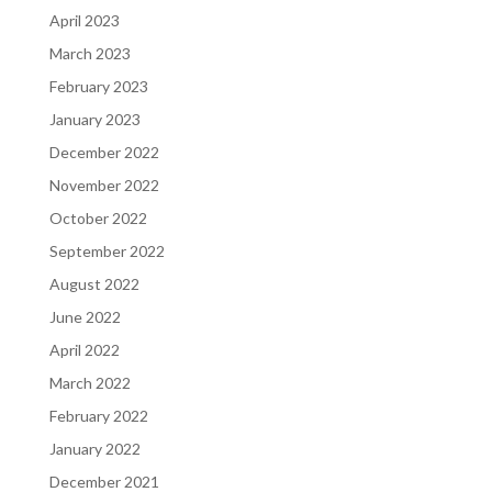
April 2023
March 2023
February 2023
January 2023
December 2022
November 2022
October 2022
September 2022
August 2022
June 2022
April 2022
March 2022
February 2022
January 2022
December 2021