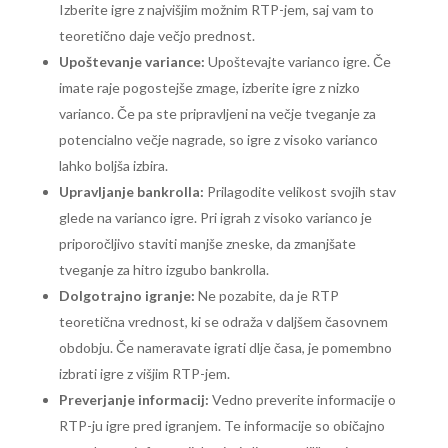
Izberite igre z najvišjim možnim RTP-jem, saj vam to
teoretično daje večjo prednost.
Upoštevanje variance:
Upoštevajte varianco igre. Če
imate raje pogostejše zmage, izberite igre z nizko
varianco. Če pa ste pripravljeni na večje tveganje za
potencialno večje nagrade, so igre z visoko varianco
lahko boljša izbira.
Upravljanje bankrolla:
Prilagodite velikost svojih stav
glede na varianco igre. Pri igrah z visoko varianco je
priporočljivo staviti manjše zneske, da zmanjšate
tveganje za hitro izgubo bankrolla.
Dolgotrajno igranje:
Ne pozabite, da je RTP
teoretična vrednost, ki se odraža v daljšem časovnem
obdobju. Če nameravate igrati dlje časa, je pomembno
izbrati igre z višjim RTP-jem.
Preverjanje informacij:
Vedno preverite informacije o
RTP-ju igre pred igranjem. Te informacije so običajno