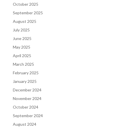
October 2025
September 2025
August 2025
July 2025
June 2025
May 2025
April 2025
March 2025
February 2025
January 2025
December 2024
November 2024
October 2024
September 2024
August 2024