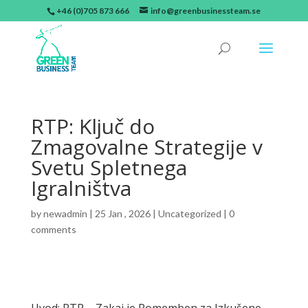
+46 (0)705 873 666
info@greenbusinessteam.se
RTP: Ključ do
Zmagovalne Strategije v
Svetu Spletnega
Igralništva
by
newadmin
|
25 Jan , 2026
|
Uncategorized
|
0
comments