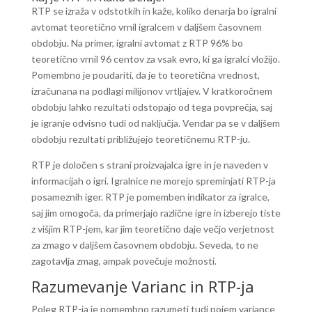
RTP se izraža v odstotkih in kaže, koliko denarja bo igralni
avtomat teoretično vrnil igralcem v daljšem časovnem
obdobju. Na primer, igralni avtomat z RTP 96% bo
teoretično vrnil 96 centov za vsak evro, ki ga igralci vložijo.
Pomembno je poudariti, da je to teoretična vrednost,
izračunana na podlagi milijonov vrtljajev. V kratkoročnem
obdobju lahko rezultati odstopajo od tega povprečja, saj
je igranje odvisno tudi od naključja. Vendar pa se v daljšem
obdobju rezultati približujejo teoretičnemu RTP-ju.
RTP je določen s strani proizvajalca igre in je naveden v
informacijah o igri. Igralnice ne morejo spreminjati RTP-ja
posameznih iger. RTP je pomemben indikator za igralce,
saj jim omogoča, da primerjajo različne igre in izberejo tiste
z višjim RTP-jem, kar jim teoretično daje večjo verjetnost
za zmago v daljšem časovnem obdobju. Seveda, to ne
zagotavlja zmag, ampak povečuje možnosti.
Razumevanje Varianc in RTP-ja
Poleg RTP-ja je pomembno razumeti tudi pojem variance