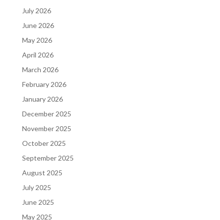
July 2026
June 2026
May 2026
April 2026
March 2026
February 2026
January 2026
December 2025
November 2025
October 2025
September 2025
August 2025
July 2025
June 2025
May 2025