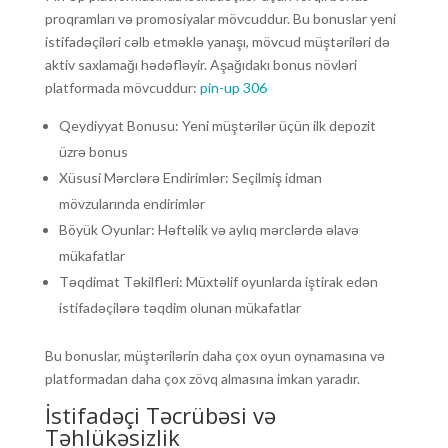
proqramları və promosiyalar mövcuddur. Bu bonuslar yeni
istifadəçiləri cəlb etməklə yanaşı, mövcud müştəriləri də
aktiv saxlamağı hədəfləyir. Aşağıdakı bonus növləri
platformada mövcuddur:
pin-up 306
Qeydiyyat Bonusu: Yeni müştərilər üçün ilk depozit
üzrə bonus
Xüsusi Mərclərə Endirimlər: Seçilmiş idman
mövzularında endirimlər
Böyük Oyunlar: Həftəlik və aylıq mərclərdə əlavə
mükafatlar
Təqdimat Təkilfleri: Müxtəlif oyunlarda iştirak edən
istifadəçilərə təqdim olunan mükafatlar
Bu bonuslar, müştərilərin daha çox oyun oynamasına və
platformadan daha çox zövq almasına imkan yaradır.
İstifadəçi Təcrübəsi və
Təhlükəsizlik