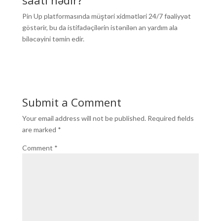
saatı nədir?
Pin Up platformasında müştəri xidmətləri 24/7 fəaliyyət
göstərir, bu da istifadəçilərin istənilən an yardım ala
biləcəyini təmin edir.
Submit a Comment
Your email address will not be published.
Required fields
are marked
*
Comment
*