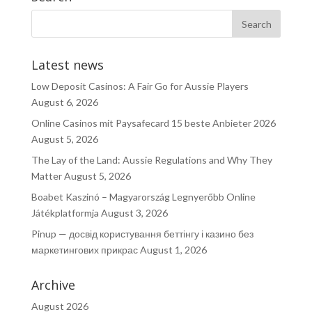
Latest news
Low Deposit Casinos: A Fair Go for Aussie Players
August 6, 2026
Online Casinos mit Paysafecard 15 beste Anbieter 2026
August 5, 2026
The Lay of the Land: Aussie Regulations and Why They
Matter
August 5, 2026
Boabet Kaszinó – Magyarország Legnyerőbb Online
Játékplatformja
August 3, 2026
Pinup — досвід користування беттінгу і казино без
маркетингових прикрас
August 1, 2026
Archive
August 2026